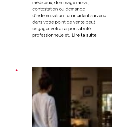
médicaux, dommage moral,
contestation ou demande
d’indemnisation : un incident survenu
dans votre point de vente peut
engager votre responsabilité
:
professionnelle et…
Lire la suite
Un
client
chute
dans
votre
commerce
:
êtes-
vous
bien
couvert
?