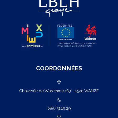
couvert
?
COORDONNÉES
Chaussée de Waremme 183 - 4520 WANZE
085/31.19.29