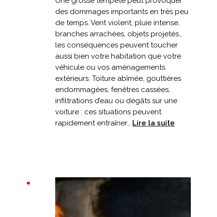
Une grosse tempête peut provoquer
des dommages importants en très peu
de temps. Vent violent, pluie intense,
branches arrachées, objets projetés…
les conséquences peuvent toucher
aussi bien votre habitation que votre
véhicule ou vos aménagements
extérieurs. Toiture abîmée, gouttières
endommagées, fenêtres cassées,
infiltrations d’eau ou dégâts sur une
voiture : ces situations peuvent
:
rapidement entraîner…
Lire la suite
Tempête
et
dégâts
:
votre
assurance
est-
elle
adaptée