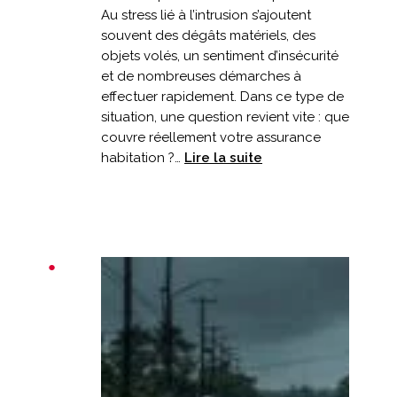
Au stress lié à l’intrusion s’ajoutent
souvent des dégâts matériels, des
objets volés, un sentiment d’insécurité
et de nombreuses démarches à
effectuer rapidement. Dans ce type de
situation, une question revient vite : que
couvre réellement votre assurance
:
habitation ?…
Lire la suite
Cambriolage
après
les
vacances
:
que
couvre
votre
assurance
?