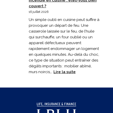
Incendie en cuisine : êtes-vous bien
couvert ?
16 juillet 2026
Un simple oubli en cuisine peut suffire à
provoquer un départ de feu. Une
casserole laissée sur le feu, de l’huile
qui surchauffe, un four oublié ou un
appareil défectueux peuvent
rapidement endommager un logement
en quelques minutes. Au-delà du choc,
ce type de situation peut entraîner des
dégâts importants : mobilier abîmé,
:
murs noircis,…
Lire la suite
Incendie
en
cuisine
:
êtes-
vous
bien