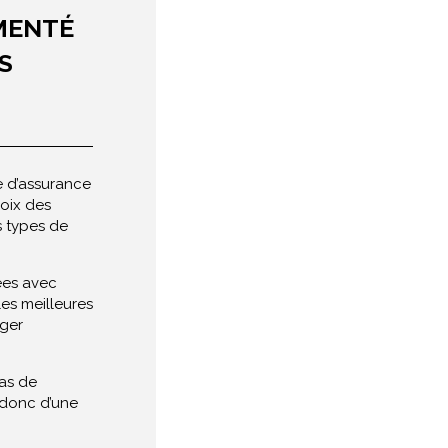
IMENTÉ
S
re d’assurance
oix des
s types de
ées avec
les meilleures
éger
cas de
 donc d’une