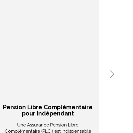
Pension Libre Complémentaire
pour Indépendant
Votre
Une Assurance Pension Libre
meille
Complémentaire (PLCI) est indispensable
profil 