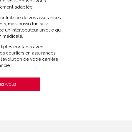
terme, vous pouvez vous
itement adaptée.
entralisée de vos assurances,
ts, mais aussi d’un suivi
ec un interlocuteur unique qui
n médicale.
ultiples contacts avec
os courtiers en assurances
l’évolution de votre carrière
ncier.
ez-vous