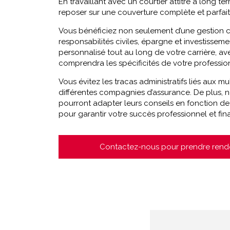
En travaillant avec un courtier attitré à long 
reposer sur une couverture complète et parfa
Vous bénéficiez non seulement d’une gestion c
responsabilités civiles, épargne et investissemen
personnalisé tout au long de votre carrière, av
comprendra les spécificités de votre professio
Vous évitez les tracas administratifs liés aux m
différentes compagnies d’assurance. De plus, n
pourront adapter leurs conseils en fonction de 
pour garantir votre succès professionnel et fina
Contactez-nous pour prendre rend