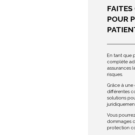
FAITES
POUR P
PATIEN
En tant que p
complète ada
assurances l
risques.
Grâce à une 
différentes c
solutions pou
juridiquement
Vous pourrez
dommages cor
protection c