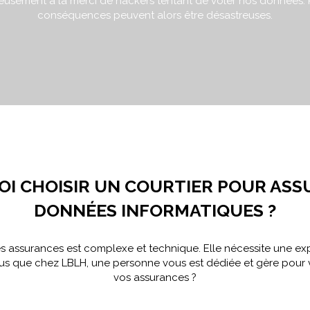
sement à la merci de hackers tentant de voler nos données. Po
conséquences peuvent alors être désastreuses.
I CHOISIR UN COURTIER POUR ASS
DONNÉES INFORMATIQUES ?
s assurances est complexe et technique. Elle nécessite une expe
ous que chez LBLH, une personne vous est dédiée et gère pour
vos assurances ?