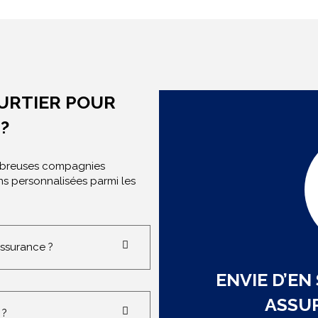
URTIER POUR
?
ombreuses compagnies
ns personnalisées parmi les
ssurance ?
ENVIE D’EN
ASSU
 ?