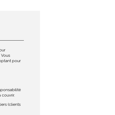
our
. Vous
 optant pour
sponsabilité
 couvrir.
rs (clients