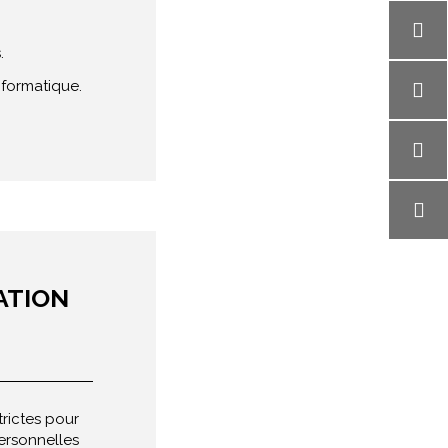
.
nformatique.
ATION
rictes pour
personnelles