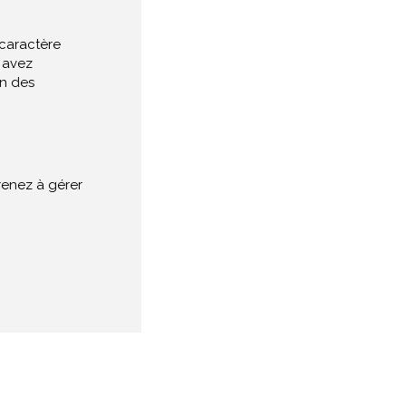
 caractère
 avez
on des
renez à gérer