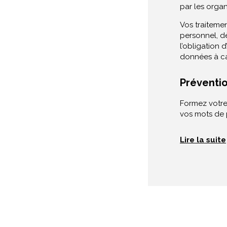
par les organ
Vos traiteme
personnel, d
l’obligation 
données à ca
Préventio
Formez votre
vos mots de p
Lire la suite