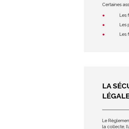
Certaines as
Les 
Les 
Les 
LA SÉC
LÉGAL
Le Règlement
la collecte, 