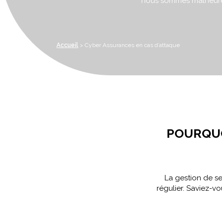
nous sommes malheureu
Accueil
>
Cyber Assurances en cas d’attaque
POURQUO
La gestion de se
régulier. Saviez-v