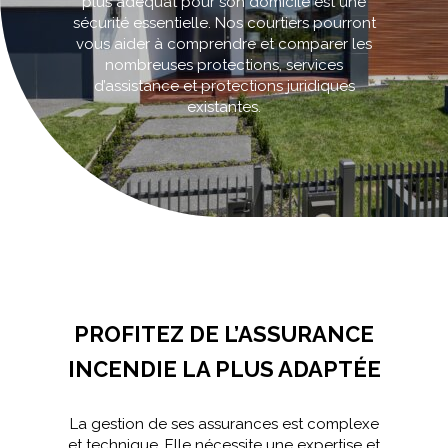
plus adéquat pour son domicile est une
sécurité essentielle. Nos courtiers pourront
vous aider à comprendre et comparer les
nombreuses protections, services
d’assistance et protections juridiques
existantes.
Accueil
>
Assurances incendie pour votre habitation
PROFITEZ DE L’ASSURANCE
INCENDIE LA PLUS ADAPTÉE
La gestion de ses assurances est complexe
et technique. Elle nécessite une expertise et