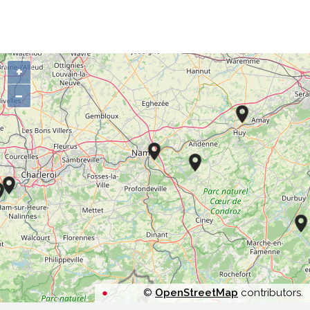
+
−
©
OpenStreetMap
contributors.