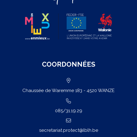
COORDONNÉES
Chaussée de Waremme 183 - 4520 WANZE
085/31.19.29
secretariat.protect@lblh.be