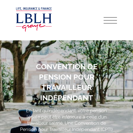
CONVENTION DE
PENSION POUR
TRAVAILLEUR
INDÉPENDANT
En tant qu’indépendant, votre pension
légale peut être inférieure à celle d’un
travailleur salarié. Une Convention de
Pension pour Travailleur Indépendant (CPTI)