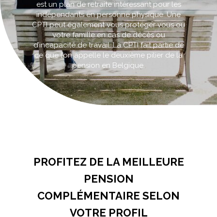
est un plan de retraite intéressant pour les
indépendants en personne physique. Une
CPTI peut également vous protéger vous ou
votre famille en cas de décès ou
d’incapacité de travail. La CPTI fait partie de
ce que l’on appelle le deuxième pilier de la
pension en Belgique.
Accueil
>
Convention de Pension pour Travailleur
Indépendant
PROFITEZ DE LA MEILLEURE
PENSION
COMPLÉMENTAIRE SELON
VOTRE PROFIL