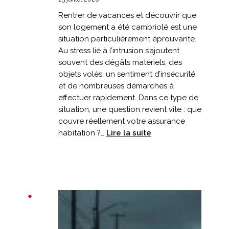
Rentrer de vacances et découvrir que
son logement a été cambriolé est une
situation particulièrement éprouvante.
Au stress lié à l’intrusion s’ajoutent
souvent des dégâts matériels, des
objets volés, un sentiment d’insécurité
et de nombreuses démarches à
effectuer rapidement. Dans ce type de
situation, une question revient vite : que
couvre réellement votre assurance
:
habitation ?…
Lire la suite
Cambriolage
après
les
vacances
:
que
couvre
votre
assurance