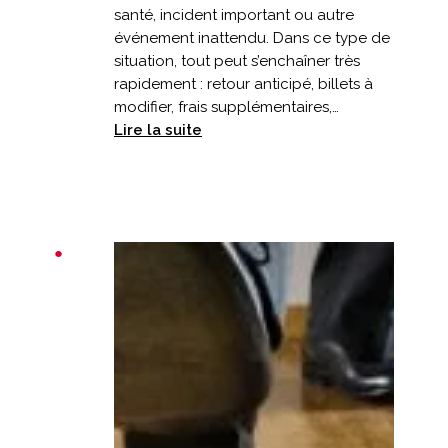
santé, incident important ou autre
événement inattendu. Dans ce type de
situation, tout peut s’enchaîner très
rapidement : retour anticipé, billets à
modifier, frais supplémentaires,…
:
Lire la suite
Vacances
écourtées
:
votre
assurance
prévoit-
elle
un
retour
anticipé
?