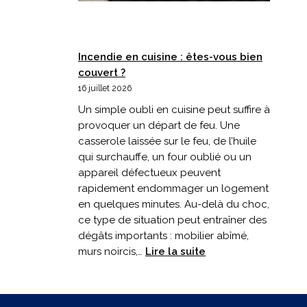
Incendie en cuisine : êtes-vous bien
couvert ?
16 juillet 2026
Un simple oubli en cuisine peut suffire à
provoquer un départ de feu. Une
casserole laissée sur le feu, de l’huile
qui surchauffe, un four oublié ou un
appareil défectueux peuvent
rapidement endommager un logement
en quelques minutes. Au-delà du choc,
ce type de situation peut entraîner des
dégâts importants : mobilier abîmé,
:
murs noircis,…
Lire la suite
Incendie
en
cuisine