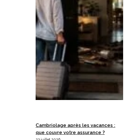
?
Cambriolage après les vacances :
que couvre votre assurance ?
23 juillet 2026