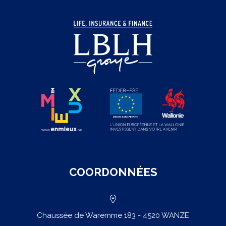
:
êtes-
vous
bien
couvert
?
COORDONNÉES
Chaussée de Waremme 183 - 4520 WANZE