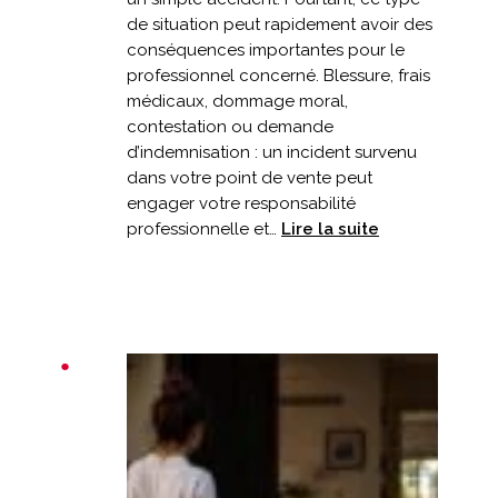
de situation peut rapidement avoir des
conséquences importantes pour le
professionnel concerné. Blessure, frais
médicaux, dommage moral,
contestation ou demande
d’indemnisation : un incident survenu
dans votre point de vente peut
engager votre responsabilité
:
professionnelle et…
Lire la suite
Un
client
chute
dans
votre
commerce
:
êtes-
vous
bien
couvert