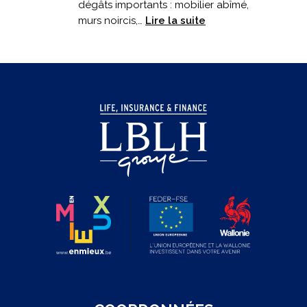
dégâts importants : mobilier abîmé,
:
murs noircis,…
Lire la suite
Incendie
en
cuisine
:
êtes-
vous
bien
couvert
?