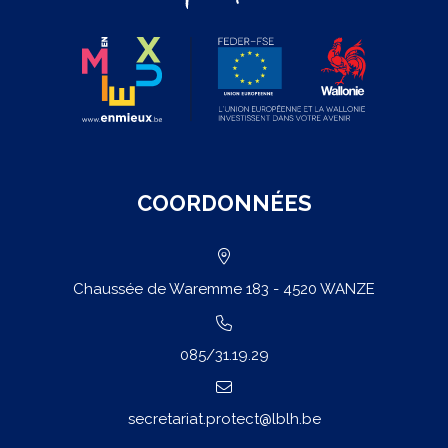
COORDONNÉES
Chaussée de Waremme 183 - 4520 WANZE
085/31.19.29
secretariat.protect@lblh.be