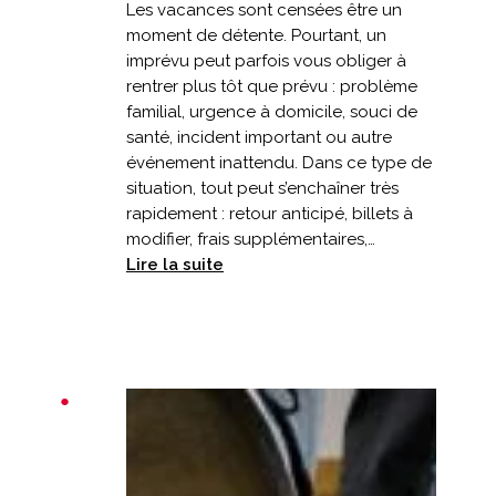
Les vacances sont censées être un
moment de détente. Pourtant, un
imprévu peut parfois vous obliger à
rentrer plus tôt que prévu : problème
familial, urgence à domicile, souci de
santé, incident important ou autre
événement inattendu. Dans ce type de
situation, tout peut s’enchaîner très
rapidement : retour anticipé, billets à
modifier, frais supplémentaires,…
:
Lire la suite
Vacances
écourtées
:
votre
assurance
prévoit-
elle
un
retour
anticipé