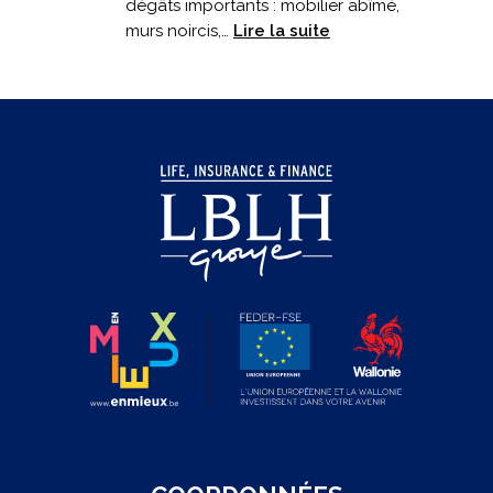
dégâts importants : mobilier abîmé,
:
murs noircis,…
Lire la suite
Incendie
en
cuisine
:
êtes-
vous
bien
couvert
?