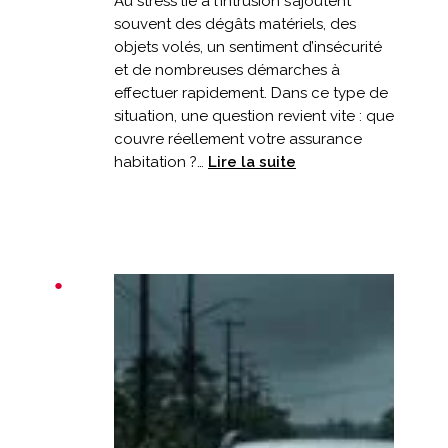
Au stress lié à l’intrusion s’ajoutent
souvent des dégâts matériels, des
objets volés, un sentiment d’insécurité
et de nombreuses démarches à
effectuer rapidement. Dans ce type de
situation, une question revient vite : que
couvre réellement votre assurance
:
habitation ?…
Lire la suite
Cambriolage
après
les
vacances
:
que
couvre
votre
assurance
?