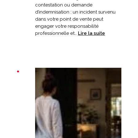
contestation ou demande
d’indemnisation : un incident survenu
dans votre point de vente peut
engager votre responsabilité
:
professionnelle et…
Lire la suite
Un
client
chute
dans
votre
commerce
:
êtes-
vous
bien
couvert
?