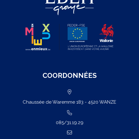
?
COORDONNÉES
Chaussée de Waremme 183 - 4520 WANZE
085/31.19.29