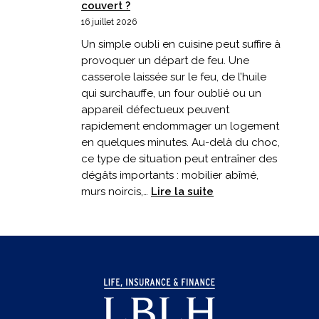
couvert ?
16 juillet 2026
Un simple oubli en cuisine peut suffire à
provoquer un départ de feu. Une
casserole laissée sur le feu, de l’huile
qui surchauffe, un four oublié ou un
appareil défectueux peuvent
rapidement endommager un logement
en quelques minutes. Au-delà du choc,
ce type de situation peut entraîner des
dégâts importants : mobilier abîmé,
:
murs noircis,…
Lire la suite
Incendie
en
cuisine
:
êtes-
vous
bien
couvert