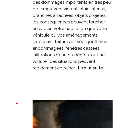
des dommages importants en très peu
de temps. Vent violent, pluie intense,
branches arrachées, objets projetés…
les conséquences peuvent toucher
aussi bien votre habitation que votre
véhicule ou vos aménagements
extérieurs. Toiture abîmée, gouttières
endommagées, fenêtres cassées,
infiltrations d’eau ou dégâts sur une
voiture : ces situations peuvent
:
rapidement entraîner…
Lire la suite
Tempête
et
dégâts
:
votre
assurance
est-
elle
adaptée
?