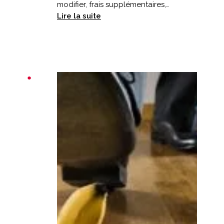
modifier, frais supplémentaires,…
:
Lire la suite
Vacances
écourtées
:
votre
assurance
prévoit-
elle
un
retour
anticipé
?