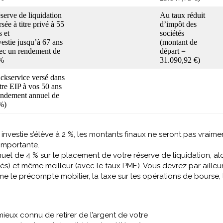
serve de liquidation
Au taux réduit
rsée à titre privé à 55
d’impôt des
s et
sociétés
vestie jusqu’à 67 ans
(montant de
ec un rendement de
départ =
%
31.090,92 €)
ckservice versé dans
tre EIP à vos 50 ans
endement annuel de
%)
 investie s’élève à 2 %, les montants finaux ne seront pas vrai
 importante.
el de 4 % sur le placement de votre réserve de liquidation, al
s) et même meilleur (avec le taux PME). Vous devrez par ailleurs 
 le précompte mobilier, la taxe sur les opérations de bourse, la
ieux connu de retirer de l’argent de votre