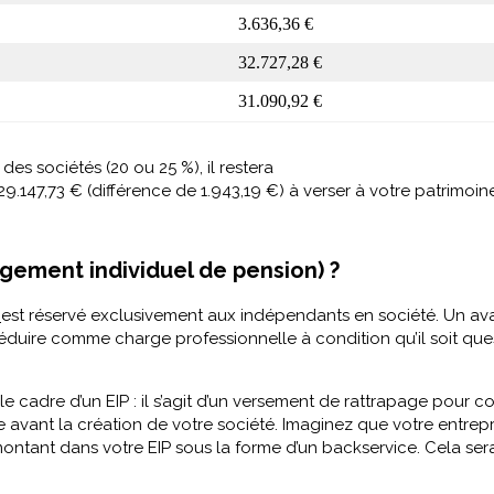
3.636,36 €
32.727,28 €
31.090,92 €
des sociétés (20 ou 25 %), il restera
.147,73 € (différence de 1.943,19 €) à verser à votre patrimoin
ement individuel de pension) ?
n
est réservé exclusivement aux indépendants en société. Un avan
 déduire comme charge professionnelle à condition qu’il soit que
 cadre d’un EIP : il s’agit d’un versement de rattrapage pour co
e avant la création de votre société. Imaginez que votre entrep
ontant dans votre EIP sous la forme d’un backservice. Cela sera-