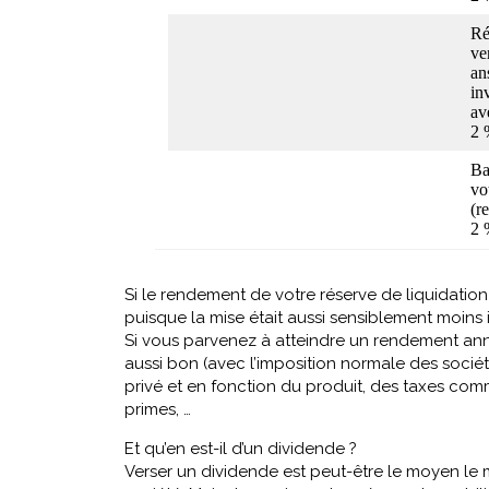
Ré
ve
an
in
av
2 
Ba
vo
(r
2 
Si le rendement de votre réserve de liquidation
puisque la mise était aussi sensiblement moins
Si vous parvenez à atteindre un rendement annu
aussi bon (avec l’imposition normale des société
privé et en fonction du produit, des taxes comme
primes, …
Et qu’en est-il d’un dividende ?
Verser un dividende est peut-être le moyen le m