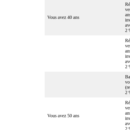
Ré
ve
an
Vous avez 40 ans
in
av
2 
Ré
ve
an
in
av
2 
Ba
vo
(r
2 
Ré
ve
an
Vous avez 50 ans
in
av
2 