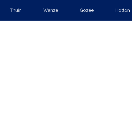
Thuin
Wanze
Gozée
Hotton