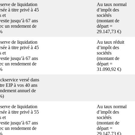
serve de liquidation
Au taux normal
rsée à titre privé à 45
d’impôt des
s et
sociétés
vestie jusqu’à 67 ans
(montant de
ec un rendement de
départ =
%
29.147,73 €)
serve de liquidation
Au taux réduit
rsée à titre privé à 45
d’impôt des
s et
sociétés
vestie jusqu’à 67 ans
(montant de
ec un rendement de
départ =
%
31.090,92 €)
ckservice versé dans
tre EIP à vos 40 ans
endement annuel de
%)
serve de liquidation
Au taux normal
rsée à titre privé à 55
d’impôt des
s et
sociétés
vestie jusqu’à 67 ans
(montant de
ec un rendement de
départ =
%
29.147,73 €)