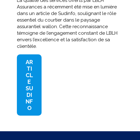
La qualité des services offerts par LBLH
Assurances a récemment été mise en lumière
dans un article de Sudinfo, soulignant le rôle
essentiel du courtier dans le paysage
assurantiel wallon. Cette reconnaissance
témoigne de l’engagement constant de LBLH
envers l’excellence et la satisfaction de sa
clientèle.​
AR
TI
CL
E
SU
DI
NF
O