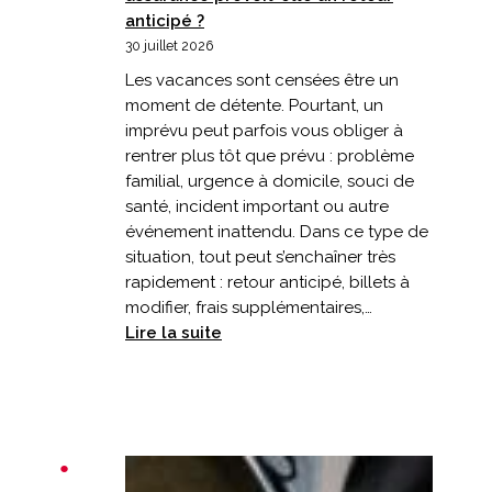
anticipé ?
30 juillet 2026
Les vacances sont censées être un
moment de détente. Pourtant, un
imprévu peut parfois vous obliger à
rentrer plus tôt que prévu : problème
familial, urgence à domicile, souci de
santé, incident important ou autre
événement inattendu. Dans ce type de
situation, tout peut s’enchaîner très
rapidement : retour anticipé, billets à
modifier, frais supplémentaires,…
:
Lire la suite
Vacances
écourtées
:
votre
assurance
prévoit-
elle