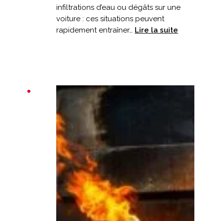
infiltrations d’eau ou dégâts sur une
voiture : ces situations peuvent
:
rapidement entraîner…
Lire la suite
Tempête
et
dégâts
:
votre
assurance
est-
elle
adaptée
?