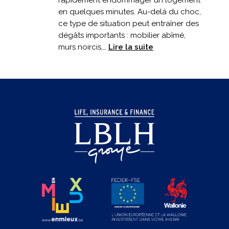
en quelques minutes. Au-delà du choc,
ce type de situation peut entraîner des
dégâts importants : mobilier abîmé,
:
murs noircis,…
Lire la suite
Incendie
en
cuisine
:
êtes-
vous
bien
couvert
?