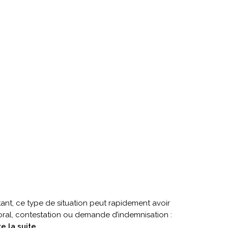
nt, ce type de situation peut rapidement avoir
ral, contestation ou demande d’indemnisation :
:
re la suite