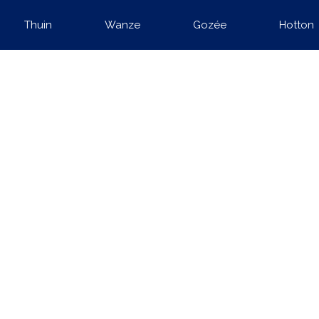
Thuin
Wanze
Gozée
Hotton