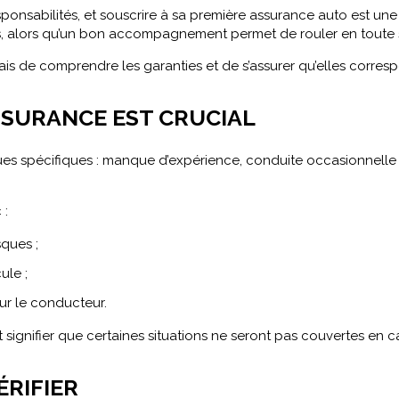
nsabilités, et souscrire à sa première assurance auto est une 
s, alors qu’un bon accompagnement permet de rouler en toute s
mais de comprendre les garanties et de s’assurer qu’elles corresp
SSURANCE EST CRUCIAL
es spécifiques : manque d’expérience, conduite occasionnelle o
 :
ques ;
ule ;
ur le conducteur.
signifier que certaines situations ne seront pas couvertes en c
ÉRIFIER