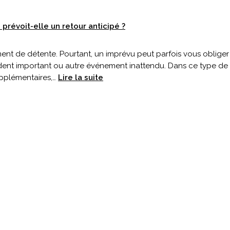
prévoit-elle un retour anticipé ?
t de détente. Pourtant, un imprévu peut parfois vous obliger à 
dent important ou autre événement inattendu. Dans ce type de si
:
supplémentaires,…
Lire la suite
Vacances
écourtées
:
votre
assurance
prévoit-
elle
un
retour
anticipé
?