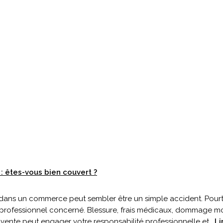
: êtes-vous bien couvert ?
 dans un commerce peut sembler être un simple accident. Pourta
rofessionnel concerné. Blessure, frais médicaux, dommage mo
 vente peut engager votre responsabilité professionnelle et…
Li