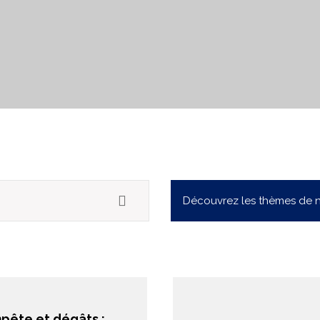
Découvrez les thèmes de n
pête et dégâts :