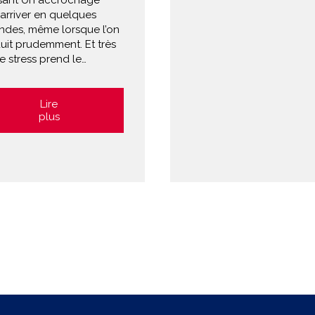
ssant Un accrochage
arriver en quelques
ndes, même lorsque l’on
uit prudemment. Et très
 le stress prend le…
Lire
plus