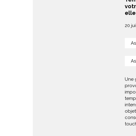
votr
ell
20 ju
As
As
Une 
prov
impor
temps
inten
objet
cons
touch