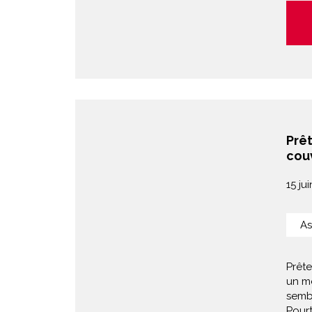
Prêt
couv
15 ju
As
Prête
un m
sembl
Pourt