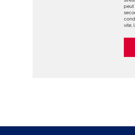
stre
peut 
seco
cond
vite,