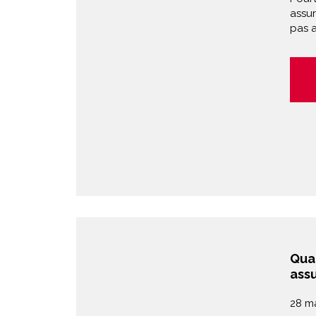
assu
pas 
Qua
ass
28 m