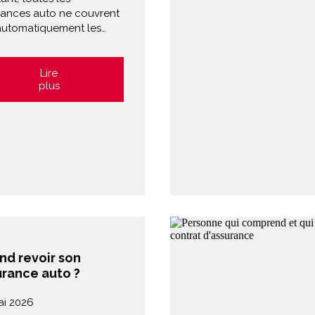
rances auto ne couvrent
automatiquement les…
Lire
plus
nd revoir son
urance auto ?
ai 2026