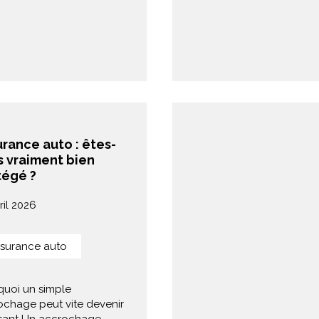
rance auto : êtes-
s vraiment bien
tégé ?
ril 2026
surance auto
quoi un simple
ochage peut vite devenir