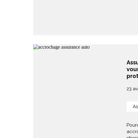
Assu
vou
pro
23 av
As
Pour
accr