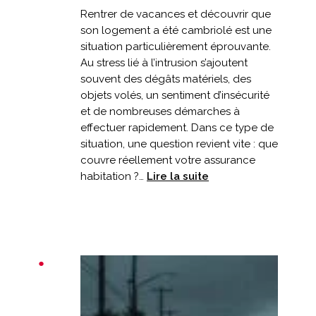
Rentrer de vacances et découvrir que
son logement a été cambriolé est une
situation particulièrement éprouvante.
Au stress lié à l’intrusion s’ajoutent
souvent des dégâts matériels, des
objets volés, un sentiment d’insécurité
et de nombreuses démarches à
effectuer rapidement. Dans ce type de
situation, une question revient vite : que
couvre réellement votre assurance
:
habitation ?…
Lire la suite
Cambriolage
après
les
vacances
:
que
couvre
votre
assurance