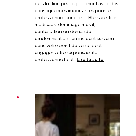
de situation peut rapidement avoir des
conséquences importantes pour le
professionnel concerné. Blessure, frais
médicaux, dommage moral,
contestation ou demande
d’indemnisation : un incident survenu
dans votre point de vente peut
engager votre responsabilité
:
professionnelle et…
Lire la suite
Un
client
chute
dans
votre
commerce
:
êtes-
vous
bien
couvert
?