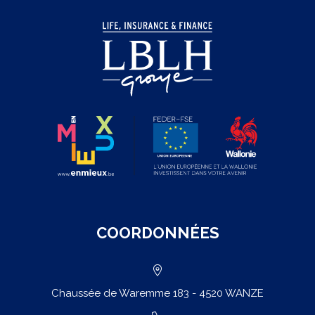
êtes-
vous
bien
couvert
?
COORDONNÉES
Chaussée de Waremme 183 - 4520 WANZE