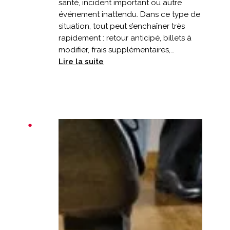
santé, incident important ou autre
événement inattendu. Dans ce type de
situation, tout peut s’enchaîner très
rapidement : retour anticipé, billets à
modifier, frais supplémentaires,…
:
Lire la suite
Vacances
écourtées
:
votre
assurance
prévoit-
elle
un
retour
anticipé
?