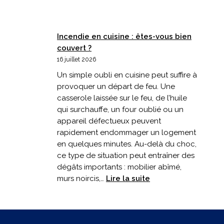
Incendie en cuisine : êtes-vous bien
couvert ?
16 juillet 2026
Un simple oubli en cuisine peut suffire à
provoquer un départ de feu. Une
casserole laissée sur le feu, de l’huile
qui surchauffe, un four oublié ou un
appareil défectueux peuvent
rapidement endommager un logement
en quelques minutes. Au-delà du choc,
ce type de situation peut entraîner des
dégâts importants : mobilier abîmé,
:
murs noircis,…
Lire la suite
Incendie
en
cuisine
: